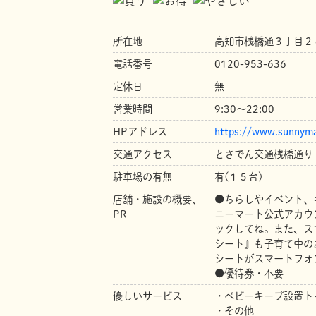
所在地
高知市桟橋通３丁目２
電話番号
0120-953-636
定休日
無
営業時間
9:30～22:00
HPアドレス
https://www.sunnyma
交通アクセス
とさでん交通桟橋通り
駐車場の有無
有(１５台)
店舗・施設の概要、
●ちらしやイベント、
PR
ニーマート公式アカウン
ックしてね。また、ス
シート』も子育て中の
シートがスマートフォ
●優待券・不要
優しいサービス
・ベビーキープ設置ト
・その他