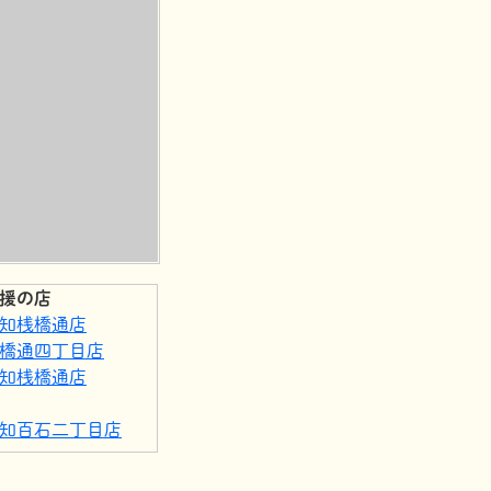
援の店
知桟橋通店
橋通四丁目店
知桟橋通店
知百石二丁目店
んばし店