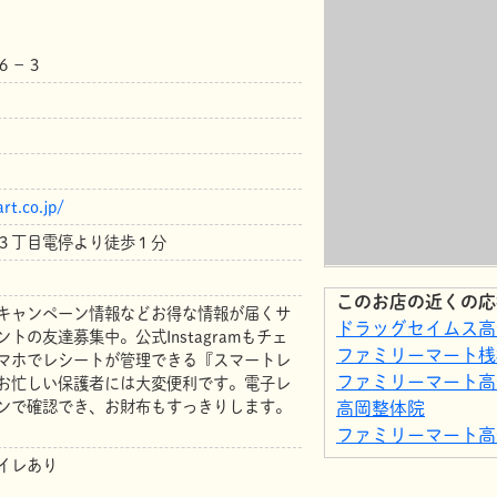
６－３
rt.co.jp/
３丁目電停より徒歩１分
このお店の近くの応
キャンペーン情報などお得な情報が届くサ
ドラッグセイムス高
トの友達募集中。公式Instagramもチェ
ファミリーマート桟
マホでレシートが管理できる『スマートレ
ファミリーマート高
お忙しい保護者には大変便利です。電子レ
ンで確認でき、お財布もすっきりします。
高岡整体院
ファミリーマート高
スタジオレヴューさ
イレあり
mama smoothie