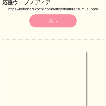
応援ウェブメディア
https://kokoharekochi.com/article/feature/tsumusuppo/
表示