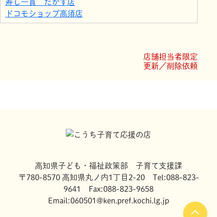
寿し一貫 たかす店
ドコモショップ高須店
眼鏡市場高知高須店
ファミリーマート高須新町店
穀物學校
店舗担当者限定
ローソン 高知弘化台店
更新／削除依頼
寺村葬儀社 葬祭会館 心月記
高知県子ども・福祉政策部 子育て支援課
〒780-8570 高知県丸ノ内1丁目2-20 Tel:088-823-
9641 Fax:088-823-9658
Email:060501@ken.pref.kochi.lg.jp