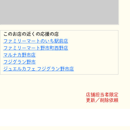
このお店の近くの応援の店
ファミリーマートのいち駅前店
ファミリーマート野市町西野店
マルナカ野市店
フジグラン野市
ジュエルカフェ フジグラン野市店
菓子工房 コンセルト
ローソン 野市町西野東店
はるやま 高知野市店
店舗担当者限定
洋服の青山 高知野市店
更新／削除依頼
JASS／野市給油所