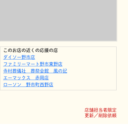
このお店の近くの応援の店
ダイソー野市店
ファミリーマート野市東野店
寺村葬儀社 葬祭会館 風の記
エーマックス 赤岡店
ローソン 野市町西野店
ローソン 野市町西野東店
菓子工房 コンセルト
ママのためのケアサロンにじいろ
店舗担当者限定
マルナカ野市店
更新／削除依頼
ＤＣＭのいち店