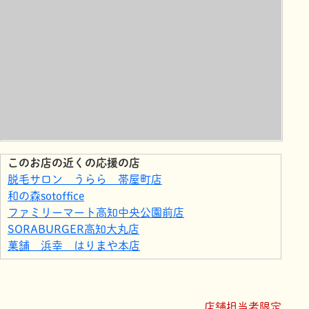
このお店の近くの応援の店
脱毛サロン うらら 帯屋町店
和の森sotoffice
ファミリーマート高知中央公園前店
SORABURGER高知大丸店
菓舗 浜幸 はりまや本店
菓舗 浜幸 大津工場直売店
菓舗 浜幸 イオンモール高知店
菓舗 浜幸 桟橋店
店舗担当者限定