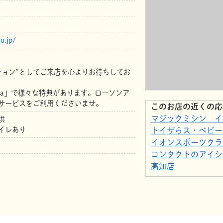
o.jp/
ション”としてご来店を心よりお待ちしてお
ta」で様々な特典があります。ローソンア
サービスをご利用くださいませ。
このお店の近くの応
マジックミシン イ
供
イレあり
トイザらス・ベビー
イオンスポーツクラブ
コンタクトのアイシ
高知店
ikka/LBC イオン
イオンスタイル高知
サンクゼール・久世
スタジオアリス イ