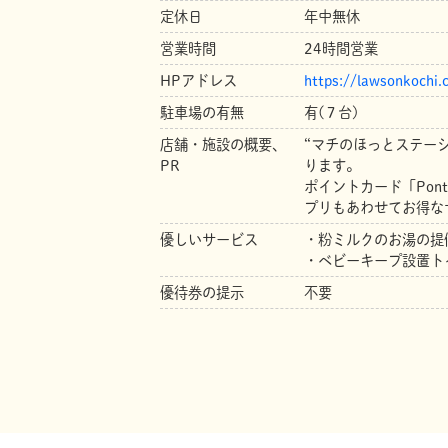
定休日
年中無休
営業時間
24時間営業
HPアドレス
https://lawsonkochi.c
駐車場の有無
有(７台)
店舗・施設の概要、
“マチのほっとステー
PR
ります。
ポイントカード「Pon
プリもあわせてお得な
優しいサービス
・粉ミルクのお湯の提
・ベビーキープ設置ト
優待券の提示
不要