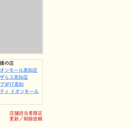
援の店
オンモール高知店
ザらス高知店
3FIT高知
ティ イオンモール
モール高知店
店舗担当者限定
更新／削除依頼
福商店
オンモール高知店