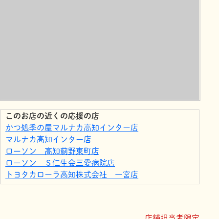
このお店の近くの応援の店
かつ処季の屋マルナカ高知インター店
マルナカ高知インター店
ローソン 高知薊野東町店
ローソン Ｓ仁生会三愛病院店
トヨタカローラ高知株式会社 一宮店
Chubby's Kitchen
エーマックス 一宮店
アート引越センター 高知支店
店舗担当者限定