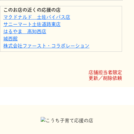
このお店の近くの応援の店
マクドナルド 土佐バイパス店
サニーマート土佐道路東店
はるやま 高知西店
城西館
株式会社ファースト・コラボレーション
＆baby.
有限会社 かおり園
モデルショップヨシオカ
店舗担当者限定
工芸塾いろは
更新／削除依頼
ファミリーマート高知上町五丁目店