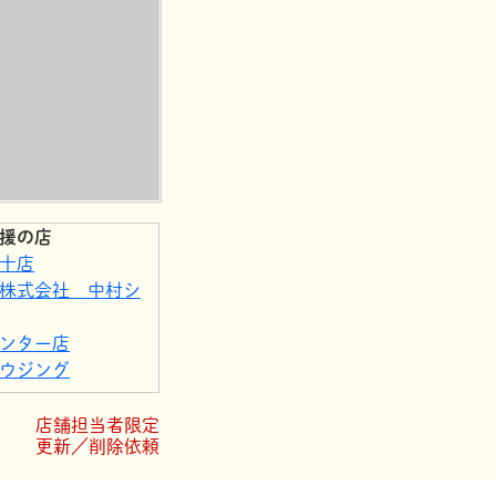
援の店
十店
株式会社 中村シ
ンター店
ウジング
ト四万十
店舗担当者限定
更新／削除依頼
le