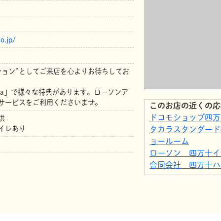
o.jp/
ション”としてご来店を心よりお待ちしてお
ta」で様々な特典があります。ローソンア
サービスをご利用くださいませ。
このお店の近くの応
ドコモショップ四万
供
イレあり
タカラスタンダード
ョールーム
ローソン 四万十イ
合同会社 四万十ハ
JASS／ジャスポー
アピアさつき
セルフ脱毛サロンBel
フジ中村店