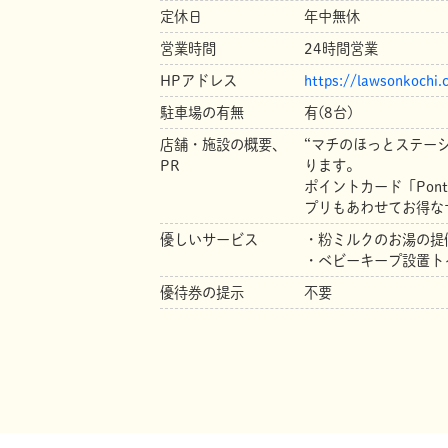
定休日
年中無休
営業時間
24時間営業
HPアドレス
https://lawsonkochi.c
駐車場の有無
有(8台)
店舗・施設の概要、
“マチのほっとステー
PR
ります。
ポイントカード「Pon
プリもあわせてお得な
優しいサービス
・粉ミルクのお湯の提
・ベビーキープ設置ト
優待券の提示
不要