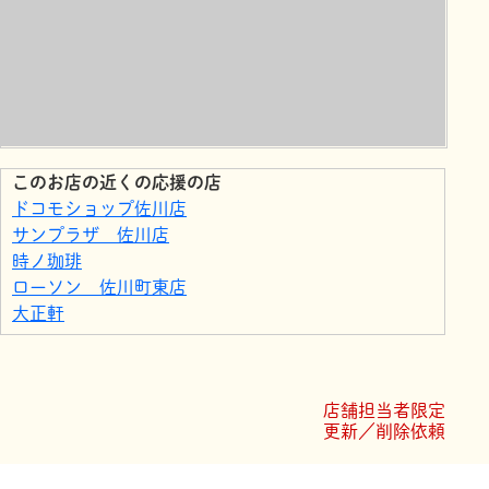
このお店の近くの応援の店
ドコモショップ佐川店
サンプラザ 佐川店
時ノ珈琲
ローソン 佐川町東店
大正軒
サンシャイン 佐川
森山米穀店
合同会社 さかわ運転代行
店舗担当者限定
自転車・バイクの専門店 中村商会
更新／削除依頼
ホームセンター佐川