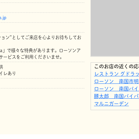
.jp
ション”としてご来店を心よりお待ちしてお
ta」で様々な特典があります。ローソンア
サービスをご利用くださいませ。
このお店の近くの応
供
イレあり
レストラン グドラ
ローソン 南国市明
ローソン 南国バイ
豚太郎 南国バイパ
マルニガーデン
one's tapo.factory
生活協同組合コープ
ちセンター
Ranman babysalon