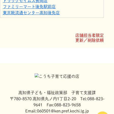
ドラッグセイムス長岡店
ファミリーマート後免駅前店
東京靴流通センター高知後免店
高知県立歴史民俗資料館
GREEN GREEN CAFE
ファミリーマート高知東道路店
店舗担当者限定
土佐アカデミー アルファ南国教室
更新／削除依頼
サンシャイン カルディア
高知県子ども・福祉政策部 子育て支援課
〒780-8570 高知県丸ノ内1丁目2-20 Tel:088-823-
9641 Fax:088-823-9658
Email:060501@ken.pref.kochi.lg.jp