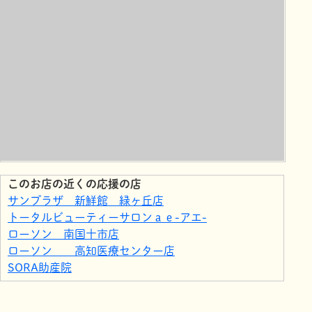
このお店の近くの応援の店
サンプラザ 新鮮館 緑ヶ丘店
トータルビューティーサロンａｅ-アエ-
ローソン 南国十市店
ローソン 高知医療センター店
SORA助産院