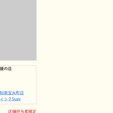
援の店
知南宝永町店
ックSuay
ックSuay
店舗担当者限定