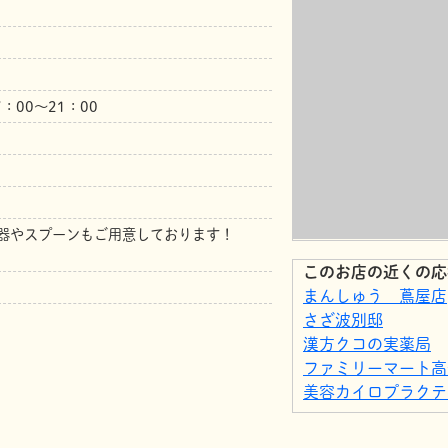
7：00～21：00
器やスプーンもご用意しております！
このお店の近くの応
まんしゅう 蔦屋店
さざ波別邸
漢方クコの実薬局
ファミリーマート高
美容カイロプラクティ
美容カイロプラクティ
フジ桜井店