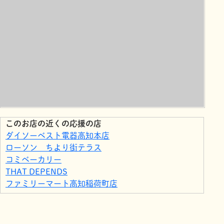
このお店の近くの応援の店
ダイソーベスト電器高知本店
ローソン ちより街テラス
コミベーカリー
THAT DEPENDS
ファミリーマート高知稲荷町店
くまがい整体院稲荷店
美容カイロプラクティックSuay
美容カイロプラクティックSuay