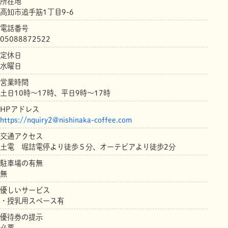
所在地
高知市追手筋1丁目9-6
電話番号
05088872522
定休日
水曜日
営業時間
土日10時〜17時、平日9時〜17時
HPアドレス
https://nquiry2@nishinaka-coffee.com
交通アクセス
土電 堀詰電停より徒歩５分、オーテピアより徒歩2分
駐車場の有無
無
優しいサービス
・授乳用スペース有
優待券の提示
必要