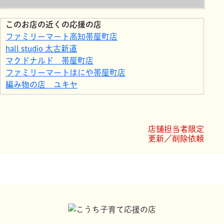
このお店の近くの応援の店
ファミリーマート高知帯屋町店
hall studio 太古新道
マクドナルド 帯屋町店
ファミリーマートほにや帯屋町店
編み物の店 ユキヤ
谷口食堂
Juno
ガウディア帯屋町教室
店舗担当者限定
カラオケ館 高知追手筋店
更新／削除依頼
ファミリーマート高知中央公園前店