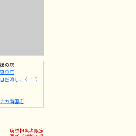
援の店
東泉店
自然派しこくこう
ナカ南国店
ス店
パス店
ック
店舗担当者限定