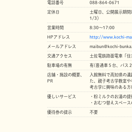
電話番号
088-864-0671
定休日
土曜日、公開展示期間
1/3）
営業時間
8:30～17:00
HPアドレス
http://www.kochi-ma
メールアドレス
maibun@kochi-bunkaz
交通アクセス
土佐電鉄路面電車「住
駐車場の有無
有(普通車５台、バス２
店舗・施設の概要、
入館無料で高知県の遺
PR
た、親子考古学教室や
考古学に興味のある方
優しいサービス
・粉ミルクのお湯の提
・おむつ替えスペース
優待券の提示
不要