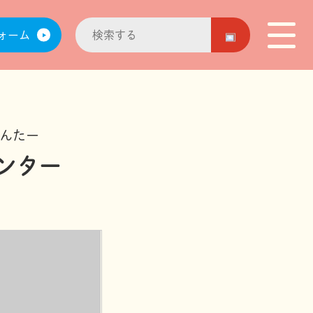
ォーム
んたー
ンター