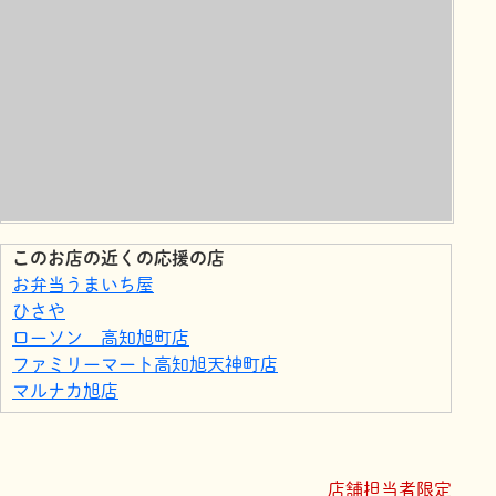
このお店の近くの応援の店
お弁当うまいち屋
ひさや
ローソン 高知旭町店
ファミリーマート高知旭天神町店
マルナカ旭店
イオンリテール株式会社 イオン高知旭町店
ファミリーマート高知旭町店
サニーマート 山手店
店舗担当者限定