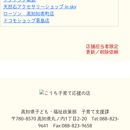
天然石アクセサリーショップ in sky
ローソン 高知知寄町店
ドコモショップ葛島店
エステティックサロン プレミアムキュア
Relaxation Salon URESHII
サニーマート高須店
店舗担当者限定
高知県立美術館
更新／削除依頼
寺村葬儀社 葬祭会館 心月記
高知県子ども・福祉政策部 子育て支援課
〒780-8570 高知県丸ノ内1丁目2-20 Tel:088-823-
9641 Fax:088-823-9658