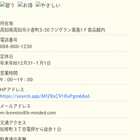
所在地
高知県高知市小倉町3-30フジグラン葛島1Ｆ食品館内
電話番号
088-800-1230
定休日
年末年始12月31-１月1日
営業時間
9：00～19：00
HPアドレス
https://search.app/MfZKsC91RuPgm68o6
メールアドレス
m-ikemoto@b-minded.com
交通アクセス
知寄町３丁目電停から徒歩１分
駐車場の有無