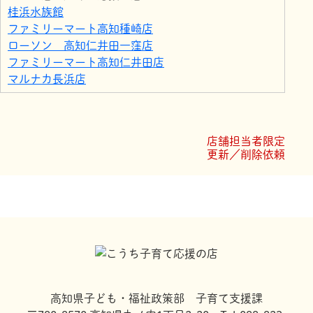
桂浜水族館
ファミリーマート高知種崎店
ローソン 高知仁井田一窪店
ファミリーマート高知仁井田店
マルナカ長浜店
サンシャイン みさと
ファミリーマート桂浜通店
ファミリーマート高知瀬戸南店
店舗担当者限定
さぬきうどん弥やよい
更新／削除依頼
ホームセンター マルニ十津店
高知県子ども・福祉政策部 子育て支援課