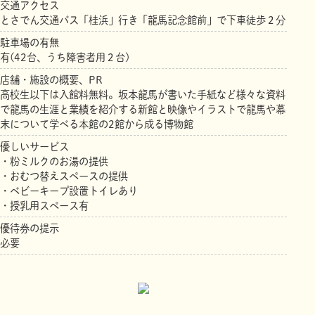
交通アクセス
とさでん交通バス「桂浜」行き「龍馬記念館前」で下車徒歩２分
駐車場の有無
有(42台、うち障害者用２台)
店舗・施設の概要、PR
高校生以下は入館料無料。坂本龍馬が書いた手紙など様々な資料
で龍馬の生涯と業績を紹介する新館と映像やイラストで龍馬や幕
末について学べる本館の2館から成る博物館
優しいサービス
・粉ミルクのお湯の提供
・おむつ替えスペースの提供
・ベビーキープ設置トイレあり
・授乳用スペース有
優待券の提示
必要