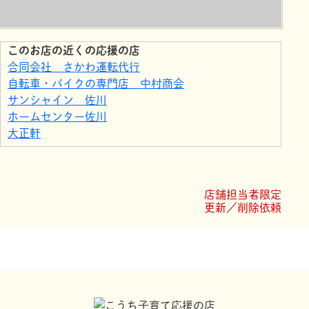
このお店の近くの応援の店
合同会社 さかわ運転代行
自転車・バイクの専門店 中村商会
サンシャイン 佐川
ホームセンター佐川
大正軒
ローソン 佐川町西店
ｈｅａｒｔｆｕｌ
時ノ珈琲
店舗担当者限定
サンプラザ 佐川店
更新／削除依頼
ドコモショップ佐川店