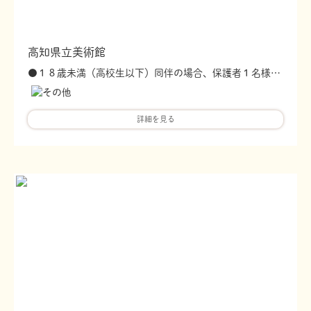
高知県立美術館
●１８歳未満（高校生以下）同伴の場合、保護者１名様の観覧料を２０％引（団体料金適用） ●妊娠中の方は観覧料を２０％引（団体料金適用。ただし、目視で妊娠が判断できない場合は母子手帳の提示を要します） ●要優待券
詳細を見る