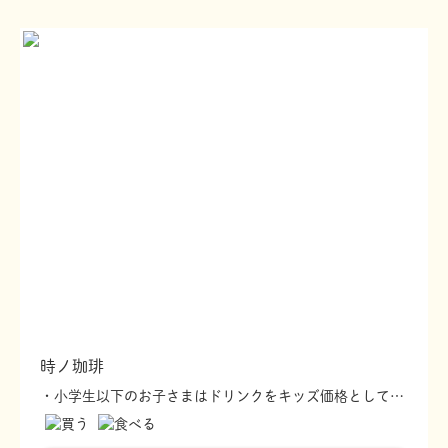
時ノ珈琲
・小学生以下のお子さまはドリンクをキッズ価格としてお安く提供(こちらはアプリ関係なく常時行っているサービスです) ・小学生以下のお子さまにアイスクリーム1つ無料サービス