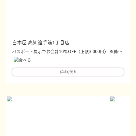
白木屋 高知追手筋1丁目店
パスポート提示でお会計10％OFF（上限3,000円） ※他値引・単品飲み放題・食べ放題・二次会コースなど併用不可 ※テイクアウトのみ、ランチのみでの利用不可
詳細を見る