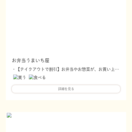
お弁当うまいち屋
・【テイクアウトで割引】お弁当やお惣菜が、お買い上げ合計金額より割引いたします。（500円ごとに50円） ※その他割引との併用はできません。 ・【デリバリーは500円毎に１ポイント】※デリバリーは通常1000円で１ポイント
詳細を見る