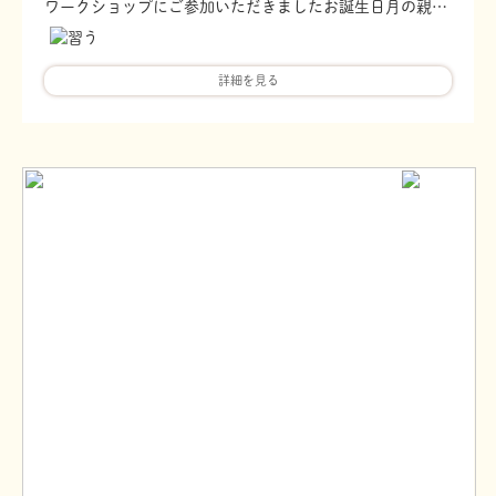
ワークショップにご参加いただきましたお誕生日月の親子様へBirthday present：母子健康手帳カバーorA5サイズに手形か足形1ペタアート（フレーム付き）通常￥1,000のご提供を選択いただけます。
詳細を見る