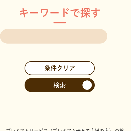
馬路村
奈半利町
田野町
安田町
キーワードで探す
安芸市
北川村
芸西村
中部
物部川エリア
香美市
香南市
南国市
嶺北エリア
大豊町
本山町
土佐町
大川村
中心エリア
高知市
仁淀川エリア
プレミアムサービス（プレミアム子育て応援の店） の検