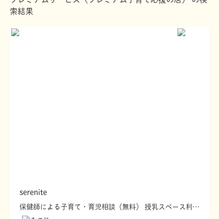
土佐市
いの町
索結果
日高村
佐川町
越知町
仁淀川町
西部
奥四万十エリア
須崎市
中土佐町
津野町
梼原町
四万十町
四万十・足摺エリア
黒潮町
四万十市
土佐清水市
三原村
大月町
宿毛市
serenite
保健師による子育て・育児相談（無料） 授乳スペース利用可 おむつ替えスペース利用可 粉ミルク用のお湯の提供 親子で利用できる休憩スペースあり イベント参加時のドリンクサービス 子育てに関する情報提供