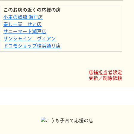
このお店の近くの応援の店
小麦の奴隷 瀬戸店
寿し一貫 せと店
サニーマート瀬戸店
サンシャイン ヴィアン
ドコモショップ桂浜通り店
土佐アカデミー 瀬戸教室
さぬきうどん弥やよい
コーナンホームストック瀬戸南店
店舗担当者限定
ファミリーマート高知瀬戸南店
更新／削除依頼
ホームセンター ハマート横浜店