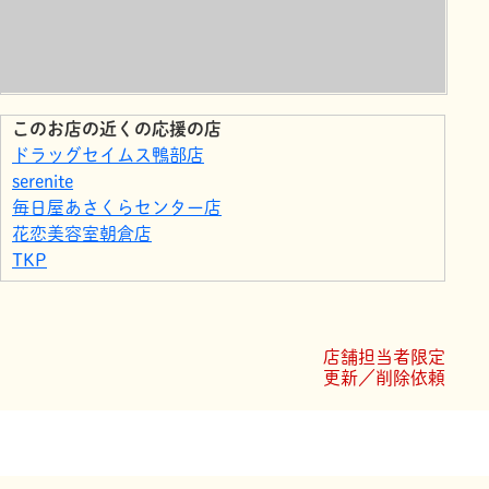
このお店の近くの応援の店
ドラッグセイムス鴨部店
serenite
毎日屋あさくらセンター店
花恋美容室朝倉店
TKP
海鮮丼 海のくら 朝倉店
ローソン 高知鴨部高町店
auショップ鴨部
店舗担当者限定
コープかもべ
更新／削除依頼
カフェレストアルファ土佐道路店