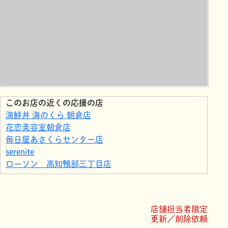
このお店の近くの応援の店
海鮮丼 海のくら 朝倉店
花恋美容室朝倉店
毎日屋あさくらセンター店
serenite
ローソン 高知鴨部三丁目店
ドラッグセイムス鴨部店
ローソン 高知鴨部高町店
トヨタカローラ高知株式会社 朝倉店
店舗担当者限定
ファミリーマート高知朝倉横町店
更新／削除依頼
整体院Glanz-CARE