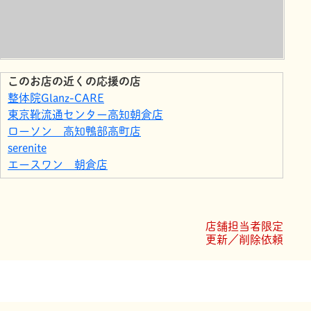
このお店の近くの応援の店
整体院Glanz-CARE
東京靴流通センター高知朝倉店
ローソン 高知鴨部高町店
serenite
エースワン 朝倉店
花恋美容室朝倉店
TKP
海鮮丼 海のくら 朝倉店
店舗担当者限定
ベスト電器高知西店
更新／削除依頼
毎日屋あさくらセンター店