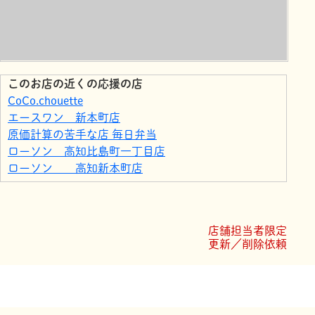
このお店の近くの応援の店
CoCo.chouette
エースワン 新本町店
原価計算の苦手な店 毎日弁当
ローソン 高知比島町一丁目店
ローソン 高知新本町店
さざ波本店
ローソン 高知栄田町店
Kukuna 〜助産院
店舗担当者限定
トイザらス・ベビーザらス高知店
更新／削除依頼
ひのき堂鍼灸治療院