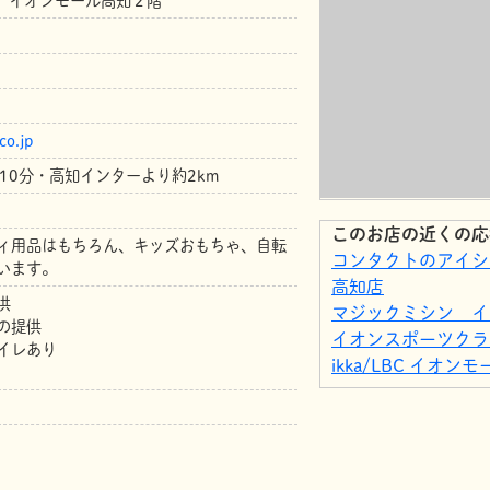
８ イオンモール高知２階
co.jp
10分・高知インターより約2km
このお店の近くの応
ィ用品はもちろん、キッズおもちゃ、自転
コンタクトのアイシ
います。
高知店
供
マジックミシン イ
の提供
イオンスポーツクラブ
イレあり
ikka/LBC イオン
ローソン 高知秦南
イオンスタイル高知
マクドナルド イオ
サンクゼール・久世