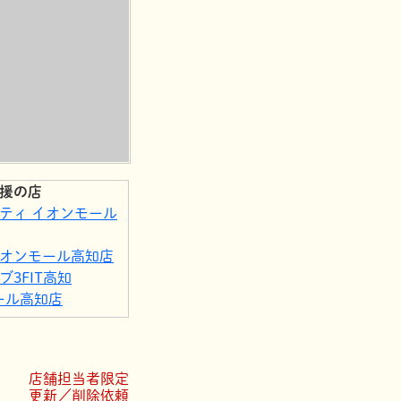
援の店
ティ イオンモール
オンモール高知店
3FIT高知
モール高知店
町一丁目店
ンモール高知店
店舗担当者限定
福商店
更新／削除依頼