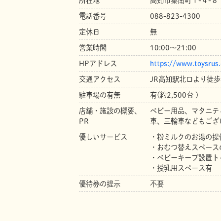
所在地
高知市秦南町１-４-
電話番号
088-823-4300
定休日
無
営業時間
10:00～21:00
HPアドレス
https://www.toysrus.
交通アクセス
JR高知駅北口より徒歩
駐車場の有無
有(約2,500台 )
店舗・施設の概要、
ベビー用品、マタニテ
PR
車、三輪車などもござ
優しいサービス
・粉ミルクのお湯の提
・おむつ替えスペース
・ベビーキープ設置ト
・授乳用スペース有
優待券の提示
不要