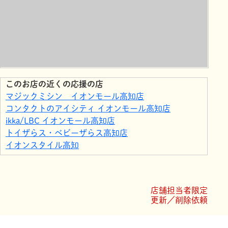
このお店の近くの応援の店
マジックミシン イオンモール高知店
コンタクトのアイシティ イオンモール高知店
ikka/LBC イオンモール高知店
トイザらス・ベビーザらス高知店
イオンスタイル高知
サンクゼール・久世福商店
ローソン 高知秦南町一丁目店
マクドナルド イオンモール高知店
店舗担当者限定
スタジオアリス イオンモール高知店
更新／削除依頼
プラサカプコン高知店