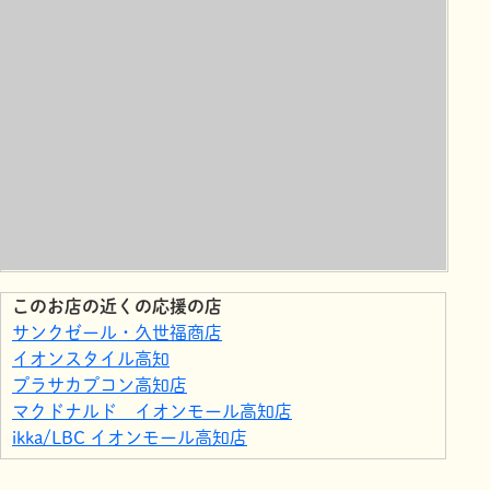
このお店の近くの応援の店
サンクゼール・久世福商店
イオンスタイル高知
プラサカプコン高知店
マクドナルド イオンモール高知店
ikka/LBC イオンモール高知店
イオンスポーツクラブ3FIT高知
サンシャイン ベルティス