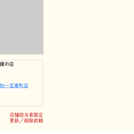
援の店
知一宮東町店
店
知一宮店
店舗担当者限定
更新／削除依頼
 高知支店
三愛病院店