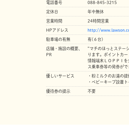
電話番号
088-845-3215
定休日
年中無休
営業時間
24時間営業
HPアドレス
http://www.lawson.co
駐車場の有無
有(６台)
店舗・施設の概要、
“マチのほっとステー
PR
ります。ポイントカー
情報端末ＬＯＰＰＩを
ス乗車券等の発券がで
優しいサービス
・粉ミルクのお湯の提
・ベビーキープ設置ト
優待券の提示
不要