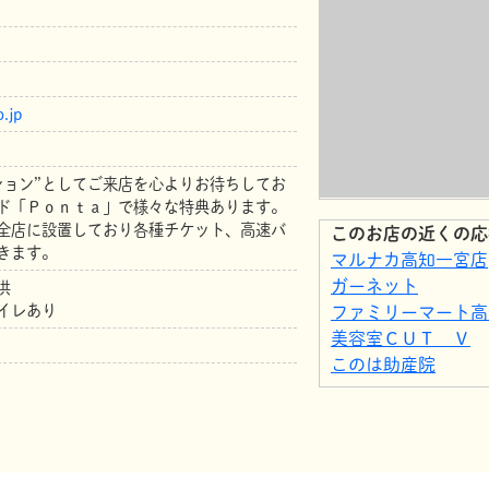
.jp
ション”としてご来店を心よりお待ちしてお
ド「Ｐｏｎｔａ」で様々な特典あります。
全店に設置しており各種チケット、高速バ
このお店の近くの応
きます。
マルナカ高知一宮店
ガーネット
供
イレあり
ファミリーマート高
美容室ＣＵＴ Ｖ
このは助産院
ローソン 高知一宮
ファミリーマート高
アート引越センター
ローソン Ｓ仁生会