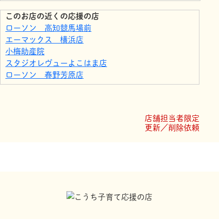
このお店の近くの応援の店
ローソン 高知競馬場前
エーマックス 横浜店
小梅助産院
スタジオレヴューよこはま店
ローソン 春野芳原店
サニーマート瀬戸店
コーナンホームストック瀬戸南店
寿し一貫 せと店
店舗担当者限定
ホームセンター ハマート横浜店
更新／削除依頼
土佐アカデミー 春野平和台教室