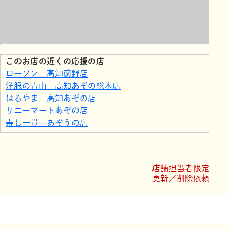
このお店の近くの応援の店
ローソン 高知薊野店
洋服の青山 高知あぞの総本店
はるやま 高知あぞの店
サニーマートあぞの店
寿し一貫 あぞうの店
ホームセンター ハマート薊野店
高知ぽかぽか温泉
ローソン 高知薊野東町店
店舗担当者限定
ほっとこうち
更新／削除依頼
エーマックス 一宮店