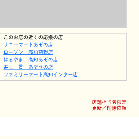
このお店の近くの応援の店
サニーマートあぞの店
ローソン 高知薊野店
はるやま 高知あぞの店
寿し一貫 あぞうの店
ファミリーマート高知インター店
ホームセンター ハマート薊野店
高知ぽかぽか温泉
さざ波本店
店舗担当者限定
ローソン エルゴッソたかそね
更新／削除依頼
ほっとこうち