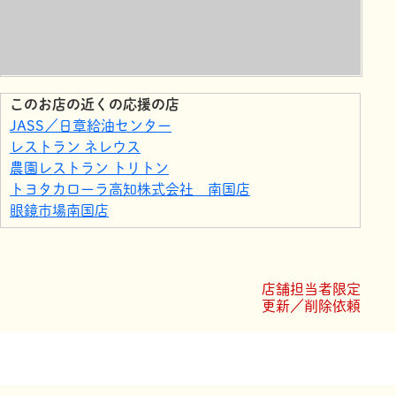
このお店の近くの応援の店
JASS／日章給油センター
レストラン ネレウス
農園レストラン トリトン
トヨタカローラ高知株式会社 南国店
眼鏡市場南国店
マクドナルド 南国サニーアクシス店
サニーアクシス南国店
一汁三菜食堂 南国店
店舗担当者限定
ローソン 南国おおそね店
更新／削除依頼
ローソン 南国大篠店