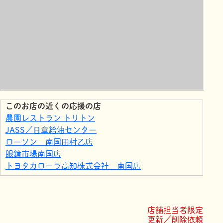
このお店の近くの応援の店
農園レストラン トリトン
JASS／日章給油センター
ローソン 南国田村乙店
眼鏡市場南国店
トヨタカローラ高知株式会社 南国店
マクドナルド 南国サニーアクシス店
サニーアクシス南国店
一汁三菜食堂 南国店
店舗担当者限定
ローソン 南国おおそね店
更新／削除依頼