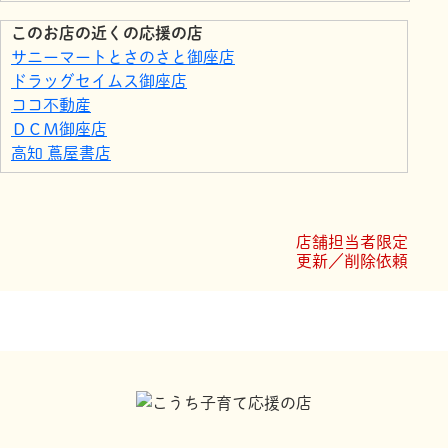
このお店の近くの応援の店
サニーマートとさのさと御座店
ドラッグセイムス御座店
ココ不動産
ＤＣＭ御座店
高知 蔦屋書店
イソップの台所
in sky 高知蔦屋書店
まるげんkitchen
店舗担当者限定
さかもと接骨院
更新／削除依頼
株式会社SAGA