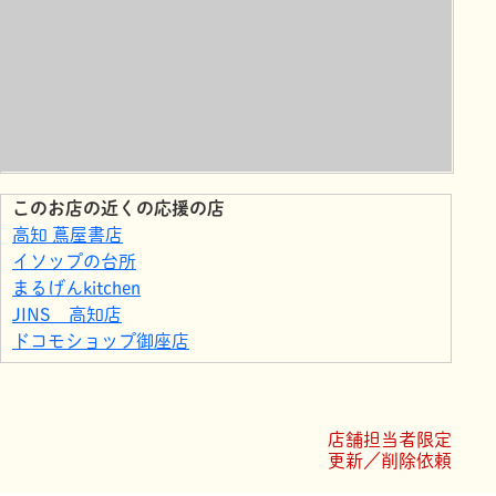
このお店の近くの応援の店
高知 蔦屋書店
イソップの台所
まるげんkitchen
JINS 高知店
ドコモショップ御座店
ファミリーマート高知御座店
サニーマートとさのさと御座店
de.lieto
店舗担当者限定
ココ不動産
更新／削除依頼
エースワン 御座店