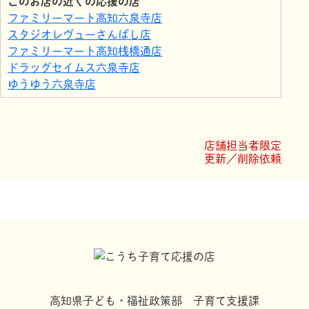
このお店の近くの応援の店
ファミリーマート高知六泉寺店
スタジオレヴューさんばし店
ファミリーマート高知桟橋通店
ドラッグセイムス六泉寺店
ゆうゆう六泉寺店
サニーマート六泉寺店
ローソン 高知六泉寺町店
ストレスケア・コンディショニングサポート 『洗
店舗担当者限定
心』
更新／削除依頼
ファミリーマート桟橋通四丁目店
毎日屋さんばし店
高知県子ども・福祉政策部 子育て支援課