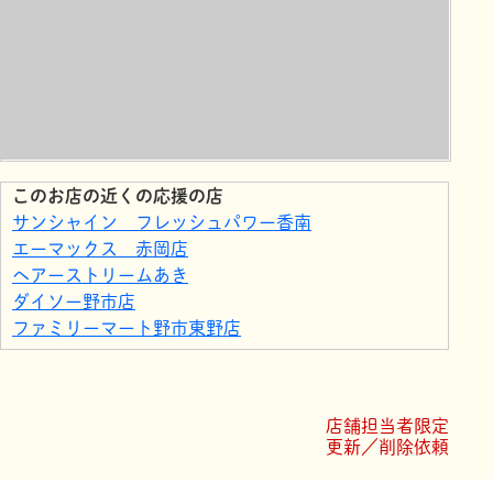
このお店の近くの応援の店
サンシャイン フレッシュパワー香南
エーマックス 赤岡店
ヘアーストリームあき
ダイソー野市店
ファミリーマート野市東野店
ローソン 夜須町坪井店
寺村葬儀社 葬祭会館 風の記
ママのためのケアサロンにじいろ
店舗担当者限定
ローソン 野市町西野店
更新／削除依頼
VILLA URARA &脱毛サロンうらら安芸店