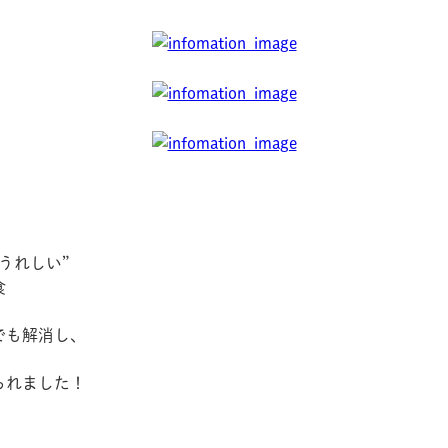
うれしい”
食
でも解消し、
られました！