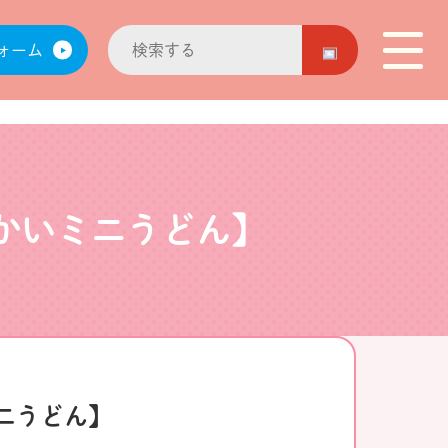
ォーム
かいミニうどん】
ニうどん】