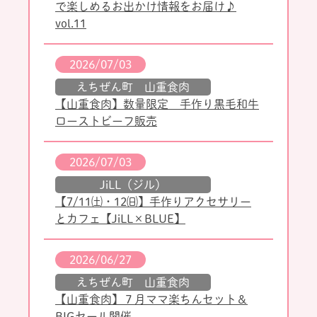
で楽しめるお出かけ情報をお届け♪
vol.11
2026/07/03
えちぜん町 山重食肉
【山重食肉】数量限定 手作り黒毛和牛
ローストビーフ販売
2026/07/03
JiLL（ジル）
【7/11㈯・12㈰】手作りアクセサリー
とカフェ【JiLL×BLUE】
2026/06/27
えちぜん町 山重食肉
【山重食肉】７月ママ楽ちんセット＆
BIGセール開催