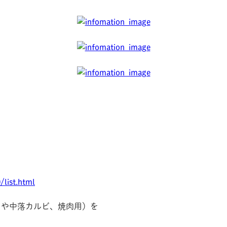
list.html
じや中落カルビ、焼肉用）を