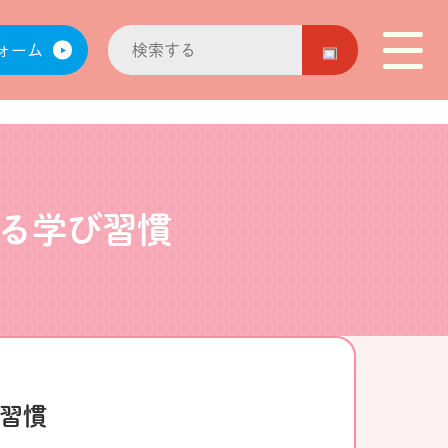
ォーム
る学び習慣
習慣