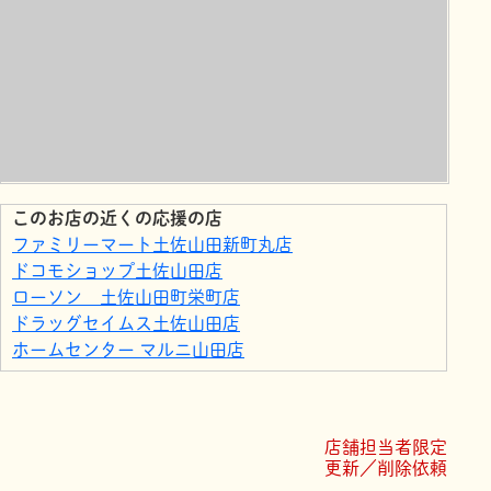
このお店の近くの応援の店
ファミリーマート土佐山田新町丸店
ドコモショップ土佐山田店
ローソン 土佐山田町栄町店
ドラッグセイムス土佐山田店
ホームセンター マルニ山田店
寺村葬儀社 メモリアルサービス十季 月も日も
寺村葬儀社 葬祭会館 一草記
あかいみ
店舗担当者限定
ローソン 土佐山田町旭町店
更新／削除依頼
pilates farm. Cheer