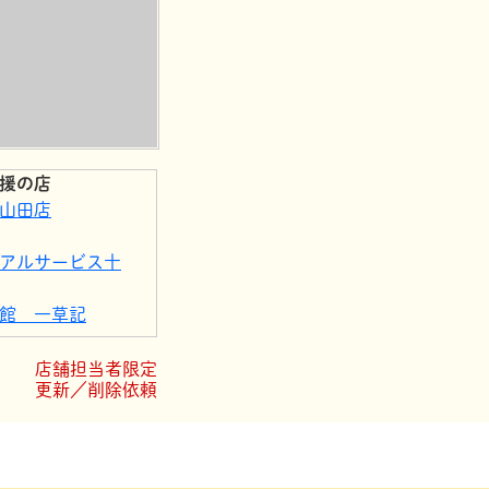
援の店
山田店
アルサービス十
館 一草記
佐山田店
町旭町店
店舗担当者限定
更新／削除依頼
町栄町店
ルニ山田店
佐山田北本町店