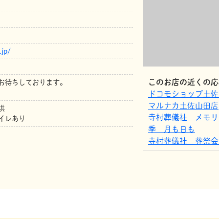
.jp/
このお店の近くの応
お待ちしております。
ドコモショップ土佐
マルナカ土佐山田店
供
寺村葬儀社 メモリ
イレあり
季 月も日も
寺村葬儀社 葬祭会
ドラッグセイムス土
ローソン 土佐山田
ローソン 土佐山田
ホームセンター マ
ドラッグセイムス土
プルメリアラクーン