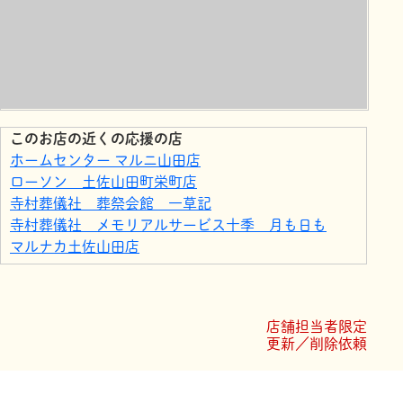
このお店の近くの応援の店
ホームセンター マルニ山田店
ローソン 土佐山田町栄町店
寺村葬儀社 葬祭会館 一草記
寺村葬儀社 メモリアルサービス十季 月も日も
マルナカ土佐山田店
ファミリーマート土佐山田新町丸店
ローソン 土佐山田町旭町店
ドコモショップ土佐山田店
店舗担当者限定
あかいみ
更新／削除依頼
プルメリアラクーン