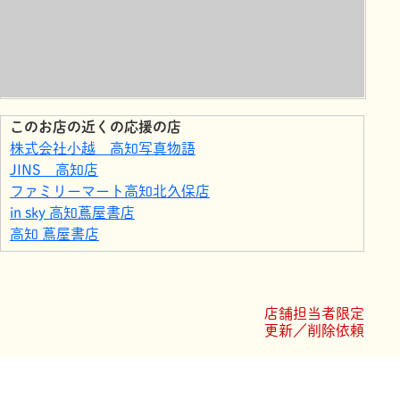
このお店の近くの応援の店
株式会社小越 高知写真物語
JINS 高知店
ファミリーマート高知北久保店
in sky 高知蔦屋書店
高知 蔦屋書店
イソップの台所
まるげんkitchen
ゆうき堂のカレーパン
店舗担当者限定
ドコモショップ御座店
更新／削除依頼
ファミリーマート高知御座店