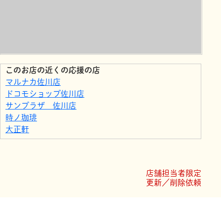
このお店の近くの応援の店
マルナカ佐川店
ドコモショップ佐川店
サンプラザ 佐川店
時ノ珈琲
大正軒
サンシャイン 佐川
森山米穀店
自転車・バイクの専門店 中村商会
店舗担当者限定
合同会社 さかわ運転代行
更新／削除依頼
ホームセンター佐川